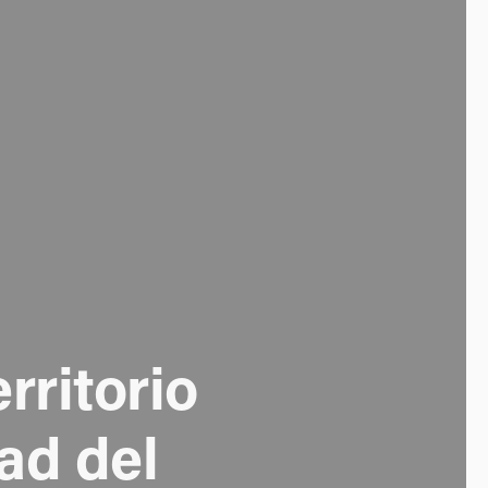
ritorio 
d del 