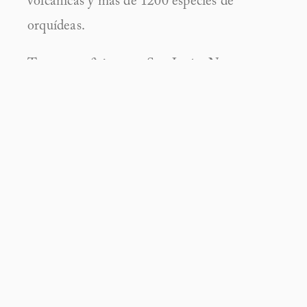
volcánicas y más de 1200 especies de 
orquídeas. 
Tenemos oficinas en San José y Nosara y 
trabajamos en todo el país y a nivel 
internacional.
¿Tienes un proyecto en mente?
¡Trabajemos en conjunto!
Nuestra Oficina
Edificio Centro Colón